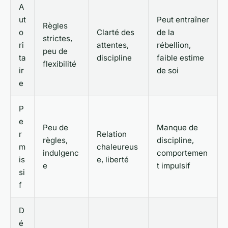
A
ut
Peut entraîner
Règles
o
Clarté des
de la
strictes,
ri
attentes,
rébellion,
peu de
ta
discipline
faible estime
flexibilité
ir
de soi
e
P
e
Peu de
Manque de
r
Relation
règles,
discipline,
m
chaleureus
indulgenc
comportemen
is
e, liberté
e
t impulsif
si
f
D
é