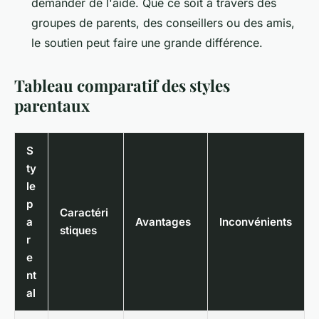
demander de l'aide. Que ce soit à travers des
groupes de parents, des conseillers ou des amis,
le soutien peut faire une grande différence.
Tableau comparatif des styles
parentaux
S
ty
le
p
Caractéri
a
Avantages
Inconvénients
stiques
r
e
nt
al