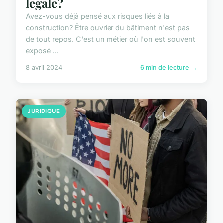
légale?
Avez-vous déjà pensé aux risques liés à la
construction? Être ouvrier du bâtiment n'est pas
de tout repos. C'est un métier où l'on est souvent
exposé ...
8 avril 2024
6 min de lecture →
JURIDIQUE