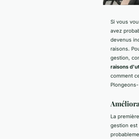
Si vous vou
avez probab
devenus in
raisons. Po
gestion, co
raisons d'ut
comment ces
Plongeons-n
Améliorat
La première
gestion es
probablemen