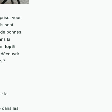
prise, vous
ls sont
r de bonnes
ans la
les
top 5
à découvrir
n ?
r la
e dans les