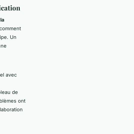
ication
la
u comment
ipe. Un
une
el
avec
bleau de
oblèmes ont
laboration