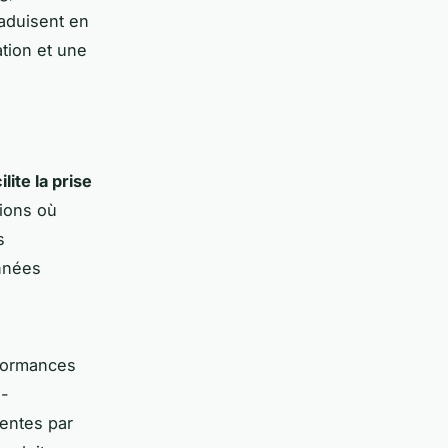
aduisent en
ation et une
ilite la prise
tions où
s
nnées
formances
e-
ventes par