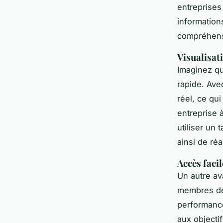
entreprises
information
compréhens
Visualisat
Imaginez qu
rapide. Ave
réel
, ce qu
entreprise 
utiliser un 
ainsi de ré
Accès faci
Un autre ava
membres de 
performance
aux objecti