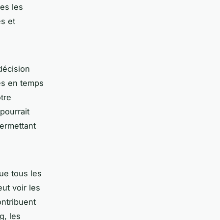
es les
s et
décision
s en temps
tre
pourrait
permettant
que tous les
ut voir les
ntribuent
g, les