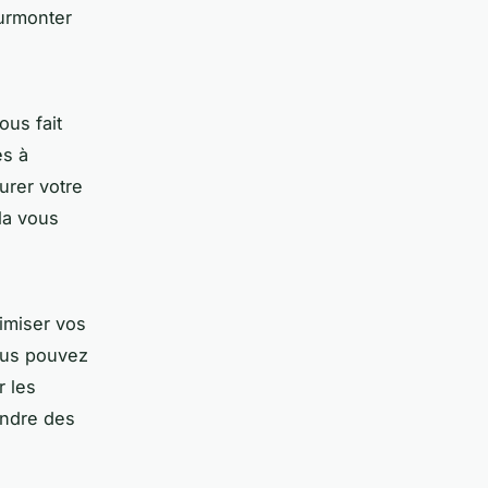
surmonter
ous fait
es à
urer votre
la vous
imiser
vos
ous pouvez
r les
endre des