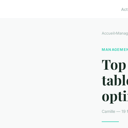
Act
Accueil
›
Manag
MANAGEME
Top 
tabl
opti
Camille — 19 