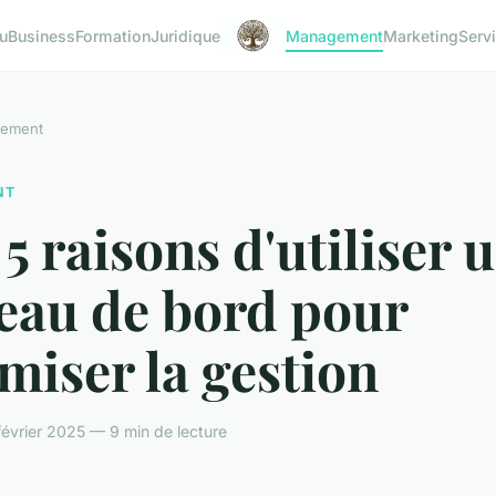
u
Business
Formation
Juridique
Management
Marketing
Serv
ement
NT
5 raisons d'utiliser 
eau de bord pour
miser la gestion
février 2025 — 9 min de lecture