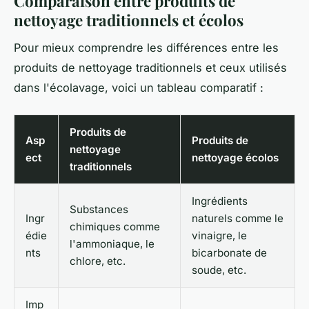
Comparaison entre produits de
nettoyage traditionnels et écolos
Pour mieux comprendre les différences entre les
produits de nettoyage traditionnels et ceux utilisés
dans l'écolavage, voici un tableau comparatif :
Produits de
Asp
Produits de
nettoyage
ect
nettoyage écolos
traditionnels
Ingrédients
Substances
Ingr
naturels comme le
chimiques comme
édie
vinaigre, le
l'ammoniaque, le
nts
bicarbonate de
chlore, etc.
soude, etc.
Imp