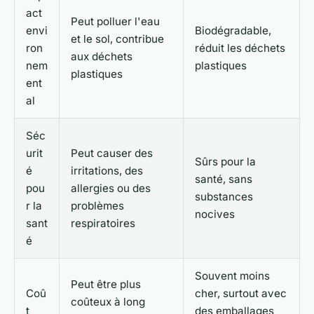
act
Peut polluer l'eau
envi
Biodégradable,
et le sol, contribue
ron
réduit les déchets
aux déchets
nem
plastiques
plastiques
ent
al
Séc
urit
Peut causer des
Sûrs pour la
é
irritations, des
santé, sans
pou
allergies ou des
substances
r la
problèmes
nocives
sant
respiratoires
é
Souvent moins
Peut être plus
Coû
cher, surtout avec
coûteux à long
t
des emballages